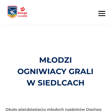
MŁODZI
OGNIWIACY GRALI
W SIEDLCACH
Około pięćdziesięciu młodych rugbistów Ogniwa