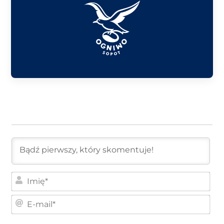
Imi
E-
mai